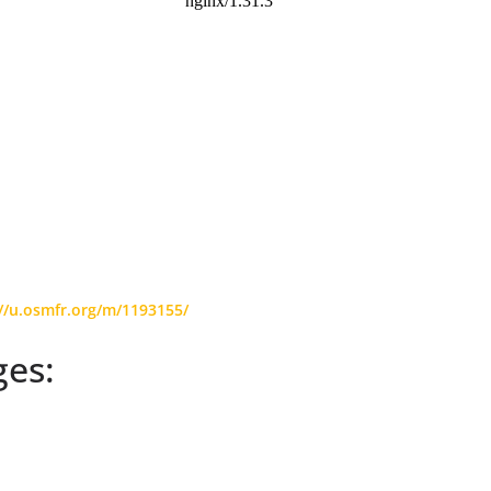
//u.osmfr.org/m/1193155/
ges: