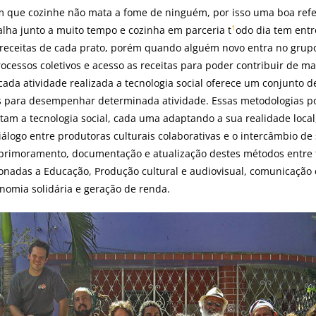
 que cozinhe não mata a fome de ninguém, por isso uma boa re
1
lha junto a muito tempo e cozinha em parceria t
odo dia tem ent
 receitas de cada prato, porém quando alguém novo entra no grupo
ocessos coletivos e acesso as receitas para poder contribuir de ma
ada atividade realizada a tecnologia social oferece um conjunto d
as para desempenhar determinada atividade. Essas metodologias p
am a tecnologia social, cada uma adaptando a sua realidade loca
iálogo entre produtoras culturais colaborativas e o intercâmbio de 
 aprimoramento, documentação e atualização destes métodos entre t
onadas a Educação, Produção cultural e audiovisual, comunicação c
onomia solidária e geração de renda.