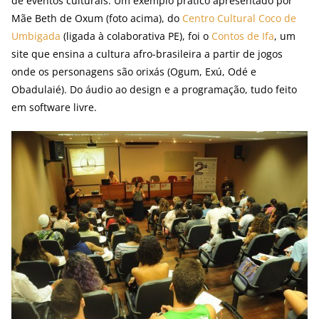
de eventos culturais. Um exemplo prático apresentado por
Mãe Beth de Oxum (foto acima), do
Centro Cultural Coco de
Umbigada
(ligada à colaborativa PE), foi o
Contos de Ifa
, um
site que ensina a cultura afro-brasileira a partir de jogos
onde os personagens são orixás (Ogum, Exú, Odé e
Obadulaié). Do áudio ao design e a programação, tudo feito
em software livre.