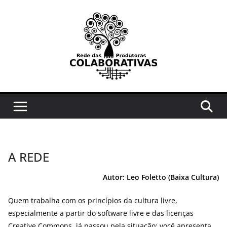
Pular
para
o
conteúdo
A REDE
Autor: Leo Foletto (Baixa Cultura)
Quem trabalha com os princípios da cultura livre,
especialmente a partir do software livre e das licenças
Creative Commons, já passou pela situação: você apresenta