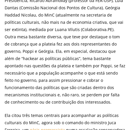
Presidência, Ricardo Abramovay (professor da FEA-USP), Lula
Dantas (Comissão Nacional dos Pontos de Cultura), Geórgia
Haddad Nicolau, do MinC (atualmente na secretaria de
políticas culturais, não mais na de economia criativa, que vai
ser extinta), mediada por Luana Vilutis (Colaborativa.PE).
Outra mesa bastante diversa, que teve por destaque o tom
de cobrança que a plateia fez aos dois representantes do
governo, Poppi e Geórgia. Ela, em especial, destacou que
além de “hackear as políticas públicas”, tema bastante
apontado nas questões da plateia e também por Poppi, se faz
necessário que a população acompanhe o que está sendo
feito no governo, para assim pressionar e cobrar o
funcionamento das políticas que são criadas dentro dos
mecanismos institucionais e, não raro, se perdem por falta
de conhecimento ou de contribuição dos interessados.
Ela citou três temas centrais para acompanhar as políticas
culturais do MinC, agora sob o comando do ministro Juca
Ferreira, um
oásis progressista
numa escalação conservadora