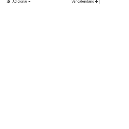
Adicionar
Ver calendário
g
o
r
i
a
s