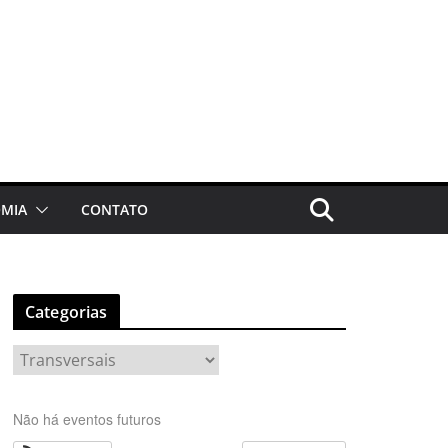
MIA
CONTATO
Categorias
C
a
t
Não há eventos futuros
e