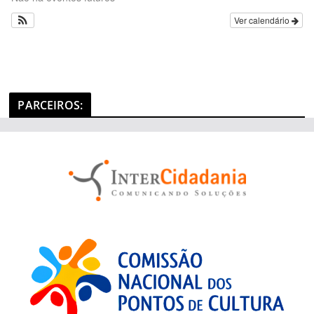
e
Ver calendário
g
o
r
i
a
PARCEIROS
:
s