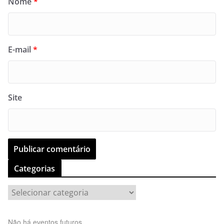
Nome
*
E-mail
*
Site
Categorias
C
a
t
Não há eventos futuros