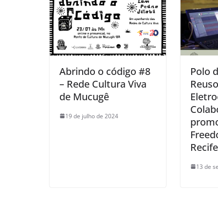
Abrindo o código #8
Polo 
– Rede Cultura Viva
Reuso
de Mucugê
Eletro
Colab
19 de julho de 2024
promo
Freed
Recife
13 de s