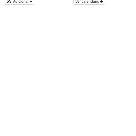
Adicionar
Ver calendário
g
o
r
i
a
s