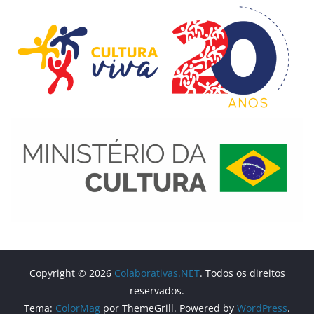
Copyright © 2026
Colaborativas.NET
. Todos os direitos
reservados.
Tema:
ColorMag
por ThemeGrill. Powered by
WordPress
.