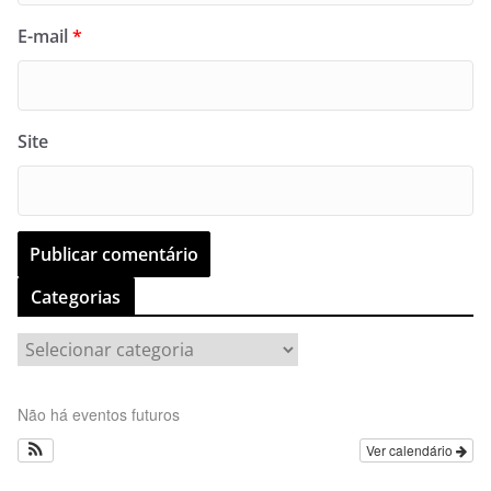
E-mail
*
Site
Categorias
C
a
t
Não há eventos futuros
e
Ver calendário
g
o