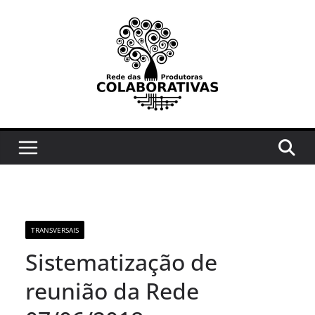
Pular
para
o
conteúdo
TRANSVERSAIS
Sistematização de
reunião da Rede