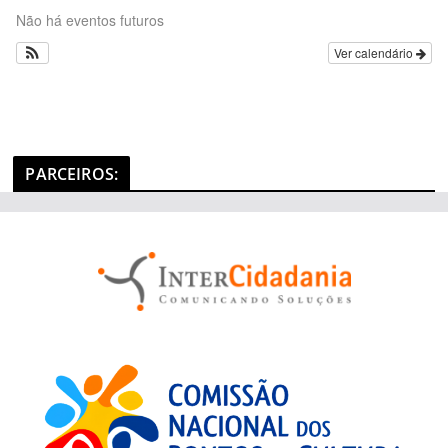
t
Não há eventos futuros
e
Ver calendário
g
o
r
i
a
PARCEIROS
:
s