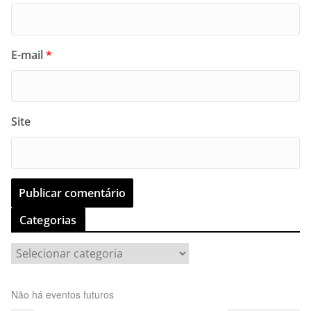
E-mail
*
Site
Categorias
C
a
t
Não há eventos futuros
e