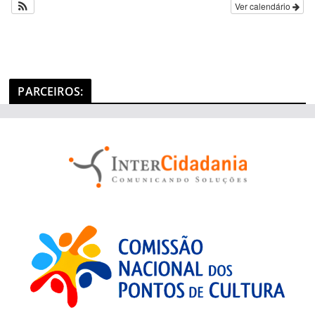
Ver calendário
g
o
r
i
a
PARCEIROS
:
s