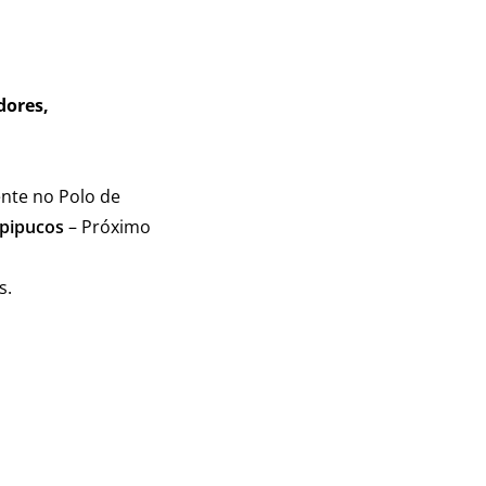
ores,
nte no Polo de
Apipucos
– Próximo
s.