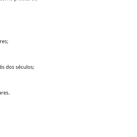
res;
és dos séculos;
ares.