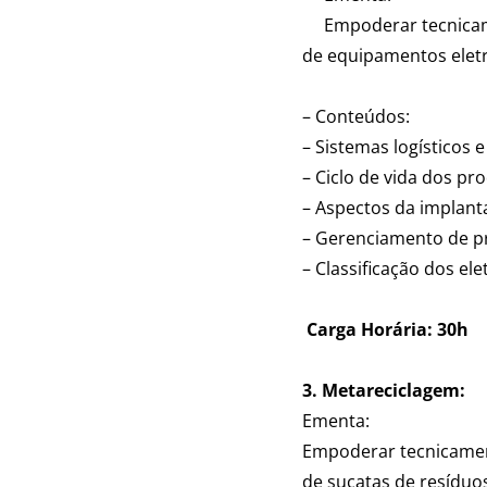
Empoderar tecnicamen
de equipamentos eletro
– Conteúdos:
– Sistemas logísticos 
– Ciclo de vida dos pr
– Aspectos da implant
– Gerenciamento de pro
– Classificação dos ele
Carga Horária: 30h
3. Metareciclagem
:
Ementa:
Empoderar tecnicament
de sucatas de resíduos