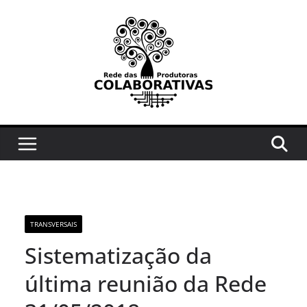
Pular
para
o
conteúdo
TRANSVERSAIS
Sistematização da
última reunião da Rede