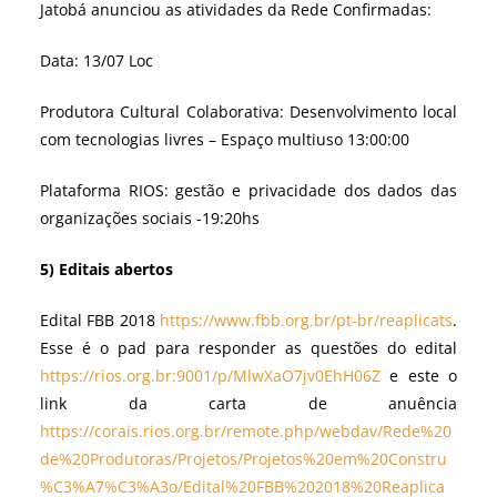
Jatobá anunciou as atividades da Rede Confirmadas:
Data: 13/07 Loc
Produtora Cultural Colaborativa: Desenvolvimento local
com tecnologias livres – Espaço multiuso 13:00:00
Plataforma RIOS: gestão e privacidade dos dados das
organizações sociais -19:20hs
5) Editais abertos
Edital FBB 2018
https://www.fbb.org.br/pt-br/reaplicats
.
Esse é o pad para responder as questões do edital
https://rios.org.br:9001/p/MlwXaO7jv0EhH06Z
e este o
link da carta de anuência
https://corais.rios.org.br/remote.php/webdav/Rede%20
de%20Produtoras/Projetos/Projetos%20em%20Constru
%C3%A7%C3%A3o/Edital%20FBB%202018%20Reaplica